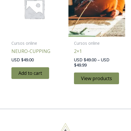
through
USD
$49.99
Cursos online
Cursos online
NEURO-CUPPING
2×1
USD $
49.00
USD $
49.00
–
USD
$
49.99
Add to cart
View products