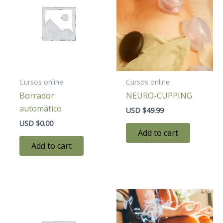
Cursos online
Cursos online
Borrador
NEURO-CUPPING
automático
USD $
49.99
USD $
0.00
Add to cart
Add to cart
Price
range:
USD
$49.00